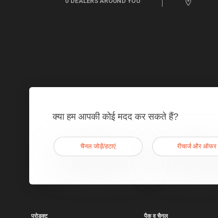
0
DEALERS AROUND YOU
क्या हम आपकी कोई मदद कर सकते हैं?
चैनल जोड़ें/हटाएं
रीचार्ज और ऑफर
प्रोडक्ट
पैक व चैनल