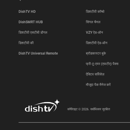
DishTV HD
डिशटीवी कॉम्बो
DishSMRT HUB
सिंगल चैनल
डिशटीवी एसटीबी डोंगल
VZY ऐड-ऑन
डिशटीवी की
डिशटीवी ऐड-ऑन
DishTV Universal Remote
ब्रॉडकास्टर बुके
फ्री-टू-एयर (एफटीए) पैक्स
ऐक्टिव सर्विसेज़
मौजूदा पैक मैनेज करें
कॉपीराइट © 2026. सर्वाधिकार सुरक्षित